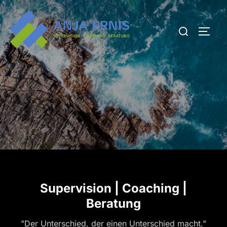
Zum
Inhalt
Suchen
SEIT
springen
nach:
Supervision | Coaching |
Beratung
"Der Unterschied, der einen Unterschied macht."